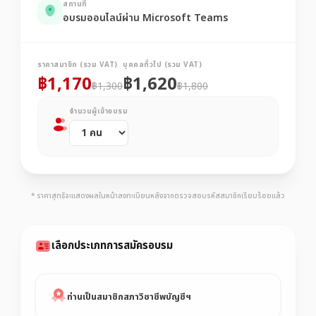
สถานที่
อบรมออนไลน์ผ่าน Microsoft Teams
ราคาสมาชิก (รวม VAT)
บุคคลทั่วไป (รวม VAT)
฿1,170
฿1,620
฿1,300
฿1,800
จำนวนผู้เข้าอบรม
* ราคาสุทธิจะแสดงผลในหน้าลงทะเบียนหลังจากตรวจสอบรหัสสมาชิกเรียบร้อยแล้ว
เลือกประเภทการสมัครอบรม
ท่านเป็นสมาชิกสภาวิชาชีพบัญชีฯ