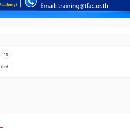
18
y Bird