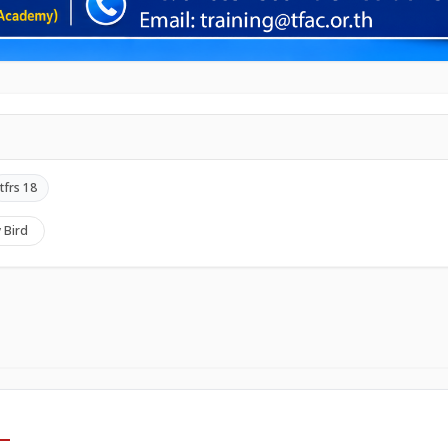
หรับบัญชี SMEs/NPAEs/PAEs เปรียบเทียบกับหลักเกณฑ์ทางภา
tfrs 18
y Bird