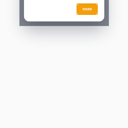
กำลังประมวลผล…
ตกลง