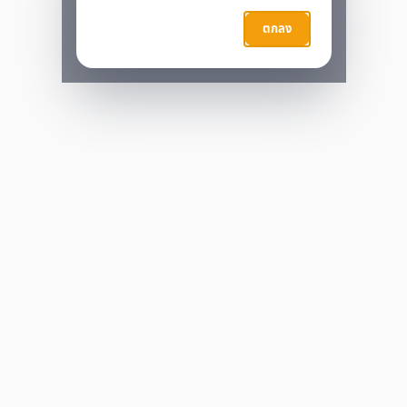
กำลังประมวลผล…
ตกลง