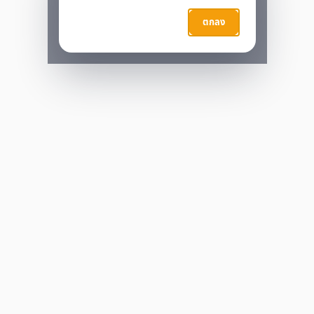
กำลังประมวลผล…
ตกลง