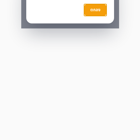
กำลังประมวลผล…
ตกลง