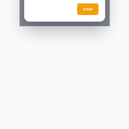
กำลังประมวลผล…
ตกลง